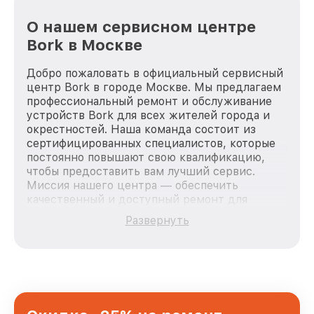
О нашем сервисном центре
Bork в Москве
Добро пожаловать в официальный сервисный
центр Bork в городе Москве. Мы предлагаем
профессиональный ремонт и обслуживание
устройств Bork для всех жителей города и
окрестностей. Наша команда состоит из
сертифицированных специалистов, которые
постоянно повышают свою квалификацию,
чтобы предоставить вам лучший сервис.
Миссия нашего центра — обеспечить
качественный и доступный ремонт для
каждого пользователя продукции Bork, вне
Развернуть
зависимости от сложности поломки. Мы
стремимся к тому, чтобы каждый клиент был
удовлетворен скоростью и качеством
предоставляемых услуг. Наша цель — стать
лучшим сервисным центром Bork в городе
Москве, постоянно повышая уровень доверия
и лояльности наших клиентов.