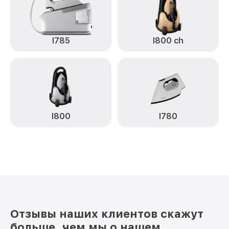
I785
I800 ch
I800
I780
Отзывы наших клиентов скажут
больше, чем мы о нашем