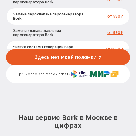
от 750₽
парогенератора Bork
Замена пароклапана парогенератора
от 590₽
Bork
Замена клапана давления
от 590₽
парогенератора Bork
Чистка системы генерации пара
от 1500₽
парогенератора Bork
Здесь нет моей поломки
Профилактическая чистка
от 550₽
парогенератора Bork
Принимаем все формы оплаты
Корпусный ремонт (замена резинок,
креплений, кнопок) парогенератора
от 450₽
Bork
Очистка подошвы утюга
от 500₽
парогенератора Bork
Наш сервис Bork в Москве в
Замена шнура питания парогенератора
от 590₽
Bork
цифрах
Ремонт/замена датчика температуры
от 590₽