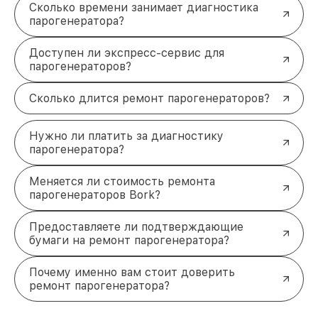
повреждения кабеля мешают стабильной
Сколько времени занимает диагностика
работе устройства.
парогенератора?
Любой из этих случаев требует точного подхода,
чтобы гарантировать дальнейшую безопасную
Доступен ли экспресс-сервис для
эксплуатацию.
парогенераторов?
Почему стоит выбрать наш сервис
в Москве
Сколько длится ремонт парогенераторов?
Клиенты обращаются к нам за помощью благодаря
нескольким важным преимуществам:
Нужно ли платить за диагностику
Точная диагностика
. Современное
парогенератора?
оборудование позволяет определить проблему
в кратчайшие сроки.
Оригинальные запчасти
. Используем только
Меняется ли стоимость ремонта
проверенные детали, соответствующие
парогенераторов Bork?
стандартам производителя.
Гарантия на работы
. После ремонта вы
Предоставляете ли подтверждающие
получаете документальное подтверждение
бумаги на ремонт парогенератора?
качества.
Быстрота выполнения
. Большинство
Почему именно вам стоит доверить
неисправностей устраняется в течение 1–2
ремонт парогенератора?
дней.
Мы понимаем, насколько важно, чтобы техника
работала без сбоев, поэтому предлагаем