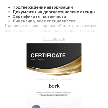
Подтверждение авторизации
Документы на диагностические стенды
Сертификаты на запчасти
Лицензии у всех специалистов
При визите в наш сервисный центр или заказе
восстановления Парогенератор гарантируется
профессиональный сервис и долгосрочную
Развернуть
гарантию на ремонт и детали.